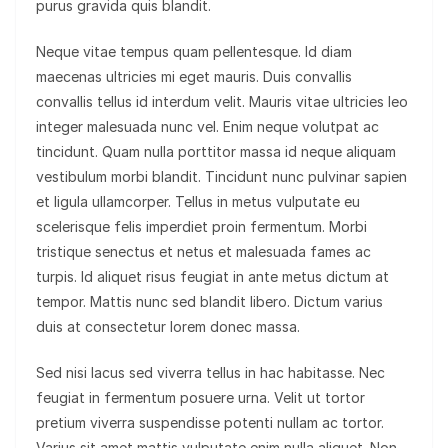
purus gravida quis blandit.
Neque vitae tempus quam pellentesque. Id diam
maecenas ultricies mi eget mauris. Duis convallis
convallis tellus id interdum velit. Mauris vitae ultricies leo
integer malesuada nunc vel. Enim neque volutpat ac
tincidunt. Quam nulla porttitor massa id neque aliquam
vestibulum morbi blandit. Tincidunt nunc pulvinar sapien
et ligula ullamcorper. Tellus in metus vulputate eu
scelerisque felis imperdiet proin fermentum. Morbi
tristique senectus et netus et malesuada fames ac
turpis. Id aliquet risus feugiat in ante metus dictum at
tempor. Mattis nunc sed blandit libero. Dictum varius
duis at consectetur lorem donec massa.
Sed nisi lacus sed viverra tellus in hac habitasse. Nec
feugiat in fermentum posuere urna. Velit ut tortor
pretium viverra suspendisse potenti nullam ac tortor.
Varius sit amet mattis vulputate enim nulla aliquet. Non